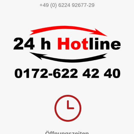
+49 (0) 6224 92677-29
}
Öffnungszeiten